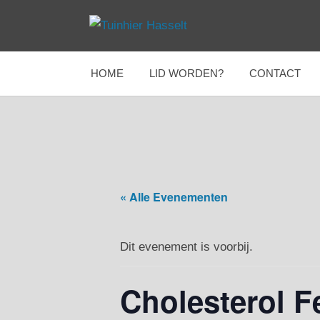
Ga
naar
Tuinhier
Tuinhier
de
Hasselt
inhoud
HOME
LID WORDEN?
CONTACT
Hasselt
« Alle Evenementen
Dit evenement is voorbij.
Cholesterol F